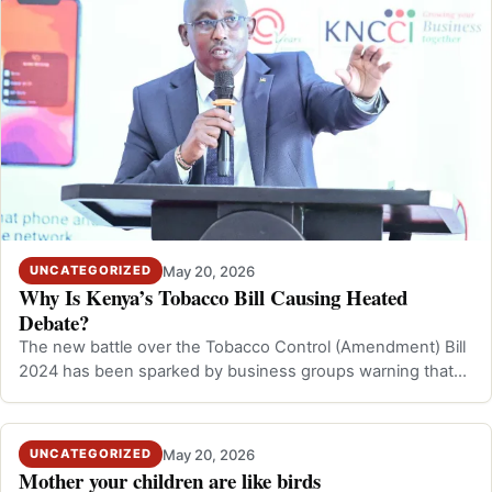
May 20, 2026
UNCATEGORIZED
Why Is Kenya’s Tobacco Bill Causing Heated
Debate?
The new battle over the Tobacco Control (Amendment) Bill
2024 has been sparked by business groups warning that
some of the proposed laws co…
May 20, 2026
UNCATEGORIZED
Mother your children are like birds