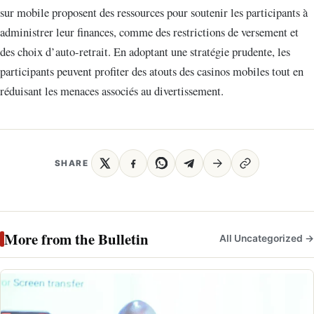
sur mobile proposent des ressources pour soutenir les participants à
administrer leur finances, comme des restrictions de versement et
des choix d’auto-retrait. En adoptant une stratégie prudente, les
participants peuvent profiter des atouts des casinos mobiles tout en
réduisant les menaces associés au divertissement.
SHARE
More from the Bulletin
All Uncategorized →