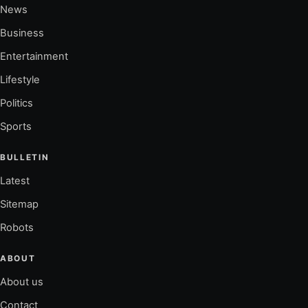
News
Business
Entertainment
Lifestyle
Politics
Sports
BULLETIN
Latest
Sitemap
Robots
ABOUT
About us
Contact